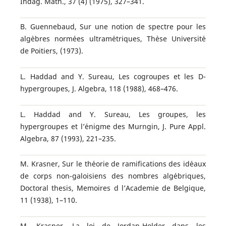
Indag. Math., 37 (4) (1975), 327–341.
B. Guennebaud, Sur une notion de spectre pour les
alg`ebres norm´ees ultram´etriques, Th`ese Universit´e
de Poitiers, (1973).
L. Haddad and Y. Sureau, Les cogroupes et les D-
hypergroupes, J. Algebra, 118 (1988), 468–476.
L. Haddad and Y. Sureau, Les groupes, les
hypergroupes et l’´enigme des Murngin, J. Pure Appl.
Algebra, 87 (1993), 221–235.
M. Krasner, Sur le th´eorie de ramifications des id´eaux
de corps non-galoisiens des nombres alg´ebriques,
Doctoral thesis, Memoires d l’Academie de Belgique,
11 (1938), 1–110.
M. Krasner, La loi de Jordan-Holder dans les