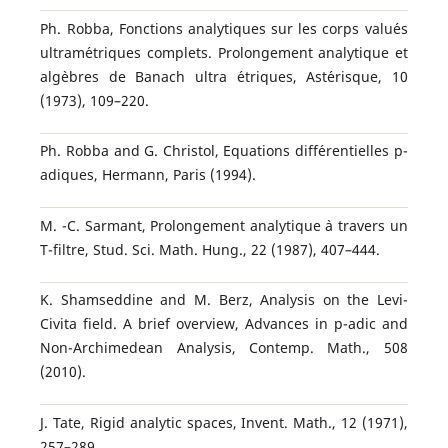
Ph. Robba, Fonctions analytiques sur les corps valu´es
ultram´etriques complets. Prolongement analytique et
alg`ebres de Banach ultra ´etriques, Ast´erisque, 10
(1973), 109–220.
Ph. Robba and G. Christol, Equations diff´erentielles p-
adiques, Hermann, Paris (1994).
M. -C. Sarmant, Prolongement analytique `a travers un
T-filtre, Stud. Sci. Math. Hung., 22 (1987), 407–444.
K. Shamseddine and M. Berz, Analysis on the Levi-
Civita field. A brief overview, Advances in p-adic and
Non-Archimedean Analysis, Contemp. Math., 508
(2010).
J. Tate, Rigid analytic spaces, Invent. Math., 12 (1971),
257–289.