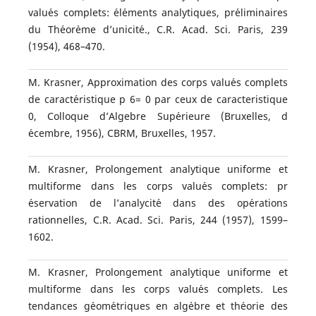
valu´es complets: ´el´ements analytiques, pr´eliminaires
du Th´eor`eme d’unicit´e., C.R. Acad. Sci. Paris, 239
(1954), 468–470.
M. Krasner, Approximation des corps valu´es complets
de caract´eristique p 6= 0 par ceux de caracteristique
0, Colloque d’Algebre Sup´erieure (Bruxelles, d
´ecembre, 1956), CBRM, Bruxelles, 1957.
M. Krasner, Prolongement analytique uniforme et
multiforme dans les corps valu´es complets: pr
´eservation de l’analycit´e dans des op´erations
rationnelles, C.R. Acad. Sci. Paris, 244 (1957), 1599–
1602.
M. Krasner, Prolongement analytique uniforme et
multiforme dans les corps valu´es complets. Les
tendances g´eom´etriques en alg`ebre et th´eorie des