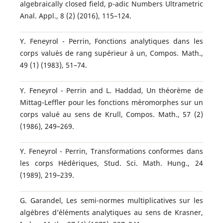
algebraically closed field, p-adic Numbers Ultrametric
Anal. Appl., 8 (2) (2016), 115–124.
Y. Feneyrol - Perrin, Fonctions analytiques dans les
corps valu´es de rang sup´erieur `a un, Compos. Math.,
49 (1) (1983), 51–74.
Y. Feneyrol - Perrin and L. Haddad, Un th´eor`eme de
Mittag-Leffler pour les fonctions m´eromorphes sur un
corps valu´e au sens de Krull, Compos. Math., 57 (2)
(1986), 249–269.
Y. Feneyrol - Perrin, Transformations conformes dans
les corps H´ed´eriques, Stud. Sci. Math. Hung., 24
(1989), 219–239.
G. Garandel, Les semi-normes multiplicatives sur les
alg`ebres d’´el´ements analytiques au sens de Krasner,