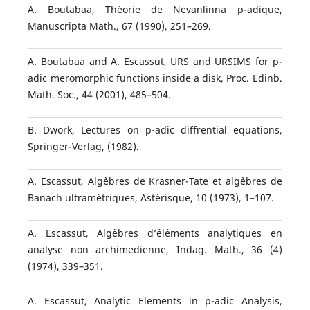
A. Boutabaa, Th´eorie de Nevanlinna p-adique,
Manuscripta Math., 67 (1990), 251–269.
A. Boutabaa and A. Escassut, URS and URSIMS for p-
adic meromorphic functions inside a disk, Proc. Edinb.
Math. Soc., 44 (2001), 485–504.
B. Dwork, Lectures on p-adic diffrential equations,
Springer-Verlag, (1982).
A. Escassut, Alg`ebres de Krasner-Tate et alg`ebres de
Banach ultram´etriques, Ast´erisque, 10 (1973), 1–107.
A. Escassut, Alg`ebres d’´el´ements analytiques en
analyse non archimedienne, Indag. Math., 36 (4)
(1974), 339–351.
A. Escassut, Analytic Elements in p-adic Analysis,